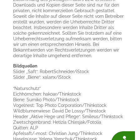
Downloads und Kopien dieser Seite sind nur für den
privaten, nicht kommerziellen Gebrauch gestattet.
Soweit die Inhalte auf dieser Seite nicht vom Betreiber
erstellt wurden, werden die Urheberrechte Dritter
beachtet. Insbesondere werden Inhalte Dritter als
solche gekennzeichnet. Sollten Sie trotzdem auf eine
Urheberrechtsverletzung aufmerksam werden, bitten
wir um einen entsprechenden Hinweis. Bei
Bekanntwerden von Rechtsverletzungen werden wir
derartige Inhalte umgehend entfernen.
Bildquellen
Slider „Saft“: RobertSchneider/iStock
Slider „Biene“: xalanx/iStock
“Naturschutz”
Eichhörnchen: hakoar/Thinkstock
Biene: Sumiko Photo/Thinkstock
Vogelnest: Top Photo Corporation/Thinkstock
Wildblumenwiese: David De Lossy/Thinstock
Header „Aktive Hege und Pflege“: Smileus/Thinkstock
Zwetschgenbrand: Hetizia Chlesjak/Fotolia
Quitten: ALP
Apfelsaft/-most: Christian Jung/Thinkstock
Haselnüsse: Yelena Yemchuk/Thinkstock