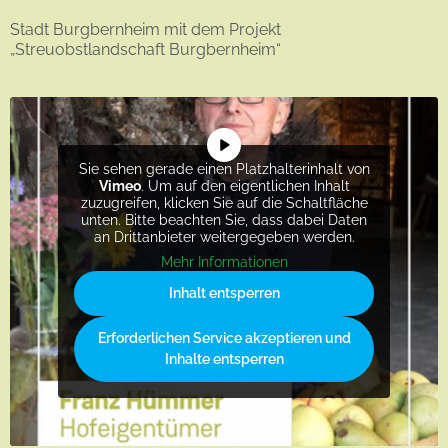
Stadt Burgbernheim mit dem Projekt
„Streuobstlandschaft Burgbernheim“
Sie sehen gerade einen Platzhalterinhalt von
Vimeo
. Um auf den eigentlichen Inhalt
zuzugreifen, klicken Sie auf die Schaltfläche
unten. Bitte beachten Sie, dass dabei Daten
an Drittanbieter weitergegeben werden.
Mehr Informationen
Inhalt entsperren
Erforderlichen Service akzeptieren und
Inhalte entsperren