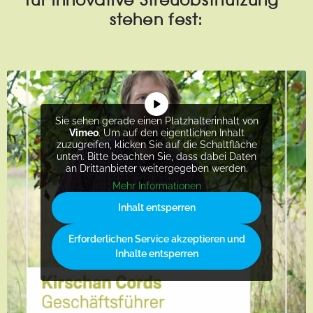
stehen fest:
Sie sehen gerade einen Platzhalterinhalt von
Vimeo
. Um auf den eigentlichen Inhalt
zuzugreifen, klicken Sie auf die Schaltfläche
unten. Bitte beachten Sie, dass dabei Daten
an Drittanbieter weitergegeben werden.
Mehr Informationen
Inhalt entsperren
Erforderlichen Service akzeptieren und
Inhalte entsperren