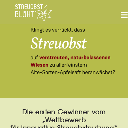
Bitte
beachten
Sie,
dass
diese
Seite
ein
Zugänglichkeitssystem
verwendet.
Die ersten Gewinner vom
„Wettbewerb
für innovative Streuobstnutzung“