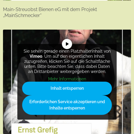
Main-Streuobst Bienen eG mit dem Projekt
„MainSchmecker“
Sie sehen gerade einen Platzhalterinhalt von
Vimeo
. Um auf den eigentlichen Inhalt
zuzugreifen, klicken Sie auf die Schaltfläche
unten. Bitte beachten Sie, dass dabei Daten
an Drittanbieter weitergegeben werden.
Mehr Informationen
Inhalt entsperren
Erforderlichen Service akzeptieren und
Inhalte entsperren