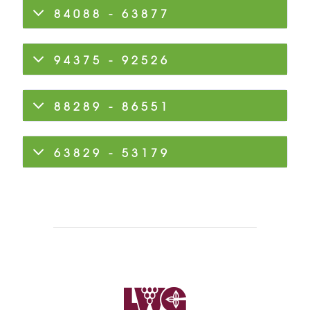
84088 - 63877
94375 - 92526
88289 - 86551
63829 - 53179